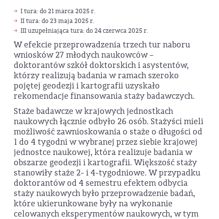
I tura: do 21 marca 2025 r.
II tura: do 23 maja 2025 r.
III uzupełniająca tura: do 24 czerwca 2025 r.
W efekcie przeprowadzenia trzech tur naboru
wniosków 27 młodych naukowców –
doktorantów szkół doktorskich i asystentów,
którzy realizują badania w ramach szeroko
pojętej geodezji i kartografii uzyskało
rekomendacje finansowania staży badawczych.
Staże badawcze w krajowych jednostkach
naukowych łącznie odbyło 26 osób. Stażyści mieli
możliwość zawnioskowania o staże o długości od
1 do 4 tygodni w wybranej przez siebie krajowej
jednostce naukowej, która realizuje badania w
obszarze geodezji i kartografii. Większość staży
stanowiły staże 2- i 4-tygodniowe. W przypadku
doktorantów od 4 semestru efektem odbycia
staży naukowych było przeprowadzenie badań,
które ukierunkowane były na wykonanie
celowanych eksperymentów naukowych, w tym