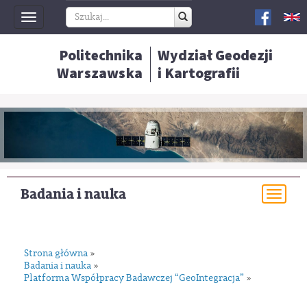
Toggle
navigation
Politechnika
Wydział Geodezji
Warszawska
i Kartografii
Badania i nauka
Togg
navi
Strona główna
»
Badania i nauka
»
Platforma Współpracy Badawczej “GeoIntegracja”
»