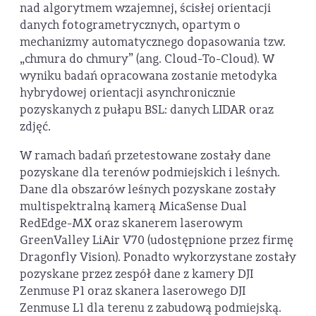
nad algorytmem wzajemnej, ścisłej orientacji
danych fotogrametrycznych, opartym o
mechanizmy automatycznego dopasowania tzw.
„chmura do chmury” (ang. Cloud-To-Cloud). W
wyniku badań opracowana zostanie metodyka
hybrydowej orientacji asynchronicznie
pozyskanych z pułapu BSL: danych LIDAR oraz
zdjęć.
W ramach badań przetestowane zostały dane
pozyskane dla terenów podmiejskich i leśnych.
Dane dla obszarów leśnych pozyskane zostały
multispektralną kamerą MicaSense Dual
RedEdge-MX oraz skanerem laserowym
GreenValley LiAir V70 (udostępnione przez firmę
Dragonfly Vision). Ponadto wykorzystane zostały
pozyskane przez zespół dane z kamery DJI
Zenmuse P1 oraz skanera laserowego DJI
Zenmuse L1 dla terenu z zabudową podmiejską.