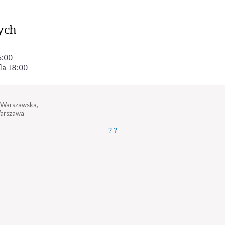
ych
6:00
la 18:00
a Warszawska,
arszawa
?
?