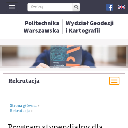
Toggle
navigation
Politechnika
Wydział Geodezji
Warszawska
i Kartografii
Rekrutacja
Togg
navi
Strona główna
»
Rekrutacja
»
Program stypendialny dla