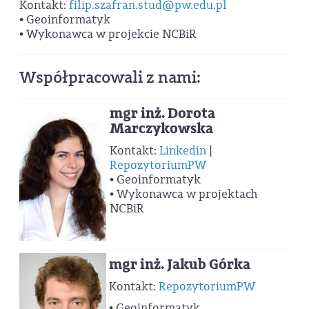
Kontakt:
filip.szafran.stud@pw.edu.pl
• Geoinformatyk
• Wykonawca w projekcie NCBiR
Współpracowali z nami:
mgr inż. Dorota
Marczykowska
Kontakt:
Linkedin
|
RepozytoriumPW
• Geoinformatyk
• Wykonawca w projektach
NCBiR
mgr inż. Jakub Górka
Kontakt:
RepozytoriumPW
• Geoinformatyk