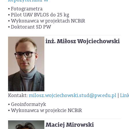
• Fotogrametra
• Pilot UAV BVLOS do 25 kg
• Wykonawca w projektach NCBiR
• Doktorant SD PW
inż. Miłosz Wojciechowski
Kontakt:
milosz.wojciechowski.stud@pw.edu.pl
|
Lin
• Geoinformatyk
• Wykonawca w projekcie NCBiR
Maciej Mirowski