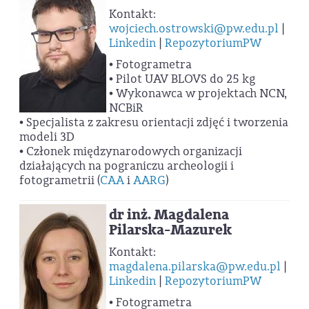
Kontakt:
wojciech.ostrowski@pw.edu.pl
|
Linkedin
|
RepozytoriumPW
• Fotogrametra
• Pilot UAV BLOVS do 25 kg
• Wykonawca w projektach NCN,
NCBiR
• Specjalista z zakresu orientacji zdjęć i tworzenia
modeli 3D
• Członek międzynarodowych organizacji
działających na pograniczu archeologii i
fotogrametrii (
CAA
i
AARG
)
dr inż. Magdalena
Pilarska-Mazurek
Kontakt:
magdalena.pilarska@pw.edu.pl
|
Linkedin
|
RepozytoriumPW
• Fotogrametra