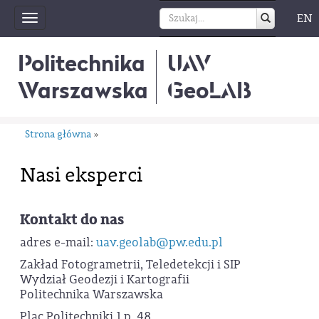
EN
Toggle
navigation
Politechnika
UAV
Warszawska
GeoLAB
Strona główna
»
Nasi eksperci
Kontakt do nas
adres e-mail:
uav.geolab@pw.edu.pl
Zakład Fotogrametrii, Teledetekcji i SIP
Wydział Geodezji i Kartografii
Politechnika Warszawska
Plac Politechniki 1 p. 48