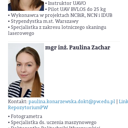
• Instruktor UAVO
• Pilot UAV BVLOS do 25 kg
• Wykonawca w projektach NCBiR, NCN i IDUB
• Stypendystka m.st. Warszawy
• Specjalistka z zakresu lotniczego skaningu
laserowego
mgr inż. Paulina Zachar
Kontakt:
paulina.konarzewska.dokt@pw.edu.pl
|
Lin
RepozytoriumPW
• Fotogrametra
• Specjalistka ds. uczenia maszynowego