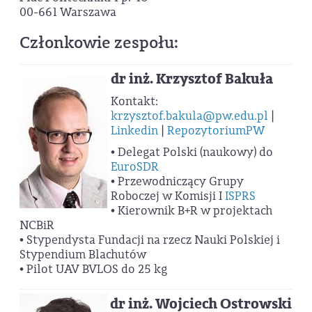
00-661 Warszawa
Członkowie zespołu:
dr inż. Krzysztof Bakuła
Kontakt:
krzysztof.bakula@pw.edu.pl
|
Linkedin
|
RepozytoriumPW
• Delegat Polski (naukowy) do
EuroSDR
• Przewodniczący Grupy
Roboczej w Komisji I
ISPRS
• Kierownik B+R w projektach
NCBiR
• Stypendysta Fundacji na rzecz Nauki Polskiej i
Stypendium Blachutów
• Pilot UAV BVLOS do 25 kg
dr inż. Wojciech Ostrowski