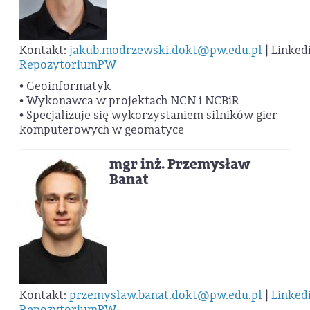
Kontakt:
jakub.modrzewski.dokt@pw.edu.pl
| Linkedi
RepozytoriumPW
• Geoinformatyk
• Wykonawca w projektach NCN i NCBiR
• Specjalizuje się wykorzystaniem silników gier
komputerowych w geomatyce
mgr inż. Przemysław
Banat
Kontakt:
przemyslaw.banat.dokt@pw.edu.pl
|
Linked
RepozytoriumPW