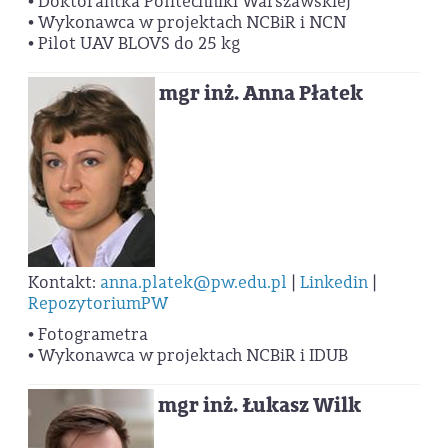
• Doktorantka Politechniki Warszawskiej
• Wykonawca w projektach NCBiR i NCN
• Pilot UAV BLOVS do 25 kg
mgr inż. Anna Płatek
Kontakt:
anna.platek@pw.edu.pl
|
Linkedin
|
RepozytoriumPW
• Fotogrametra
• Wykonawca w projektach NCBiR i IDUB
mgr inż. Łukasz Wilk